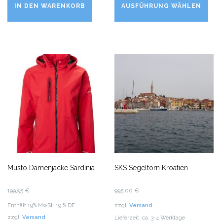
Pr
IN DEN WARENKORB
AUSFÜHRUNG WÄHLEN
we
me
Va
auf
Di
Op
kö
au
de
Pr
ge
we
Musto Damenjacke Sardinia
SKS Segeltörn Kroatien
199,95
€
995,00
€
Enthält 19% MwSt. 19 % DE
zzgl.
Versand
zzgl.
Versand
Lieferzeit: ca. 3-4 Werktage