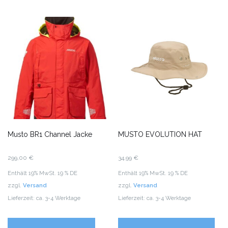
Musto BR1 Channel Jacke
MUSTO EVOLUTION HAT
299,00
€
34,99
€
Enthält 19% MwSt. 19 % DE
Enthält 19% MwSt. 19 % DE
zzgl.
Versand
zzgl.
Versand
Lieferzeit: ca. 3-4 Werktage
Lieferzeit: ca. 3-4 Werktage
Di