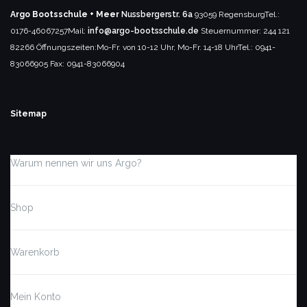
Argo Bootsschule + Meer
Nussbergerstr. 6a
93059 Regensburg
Tel.:
0176-46067257
Mail:
info@argo-bootsschule.de
Steuernummer: 244 121
82266
Öffnungszeiten:
Mo-Fr. von 10-12 Uhr, Mo-Fr. 14-18 Uhr
Tel.: 0941-
83066905
Fax: 0941-83066904
Sitemap
Warum nennen wir uns Argo?
Shop
Warenkorb
Mein Konto