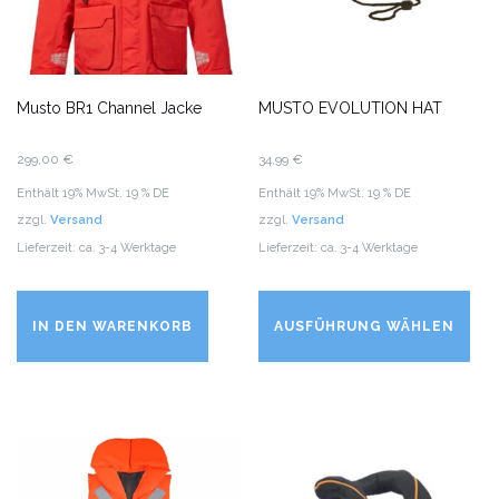
Musto BR1 Channel Jacke
MUSTO EVOLUTION HAT
299,00
€
34,99
€
Enthält 19% MwSt. 19 % DE
Enthält 19% MwSt. 19 % DE
zzgl.
Versand
zzgl.
Versand
Lieferzeit: ca. 3-4 Werktage
Lieferzeit: ca. 3-4 Werktage
Di
Pr
IN DEN WARENKORB
AUSFÜHRUNG WÄHLEN
we
me
Va
auf
Di
Op