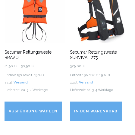
kö
au
de
Pr
ge
we
Secumar Rettungsweste
Secumar Rettungsweste
BRAVO
SURVIVAL 275
Preisspanne:
41,90
€
–
50,90
€
329,00
€
41,90 €
Enthält 19% MwSt. 19 % DE
Enthält 19% MwSt. 19 % DE
bis
zzgl.
Versand
zzgl.
Versand
50,90 €
Lieferzeit: ca. 3-4 Werktage
Lieferzeit: ca. 3-4 Werktage
Dieses
Produkt
AUSFÜHRUNG WÄHLEN
IN DEN WARENKORB
weist
mehrere
Varianten