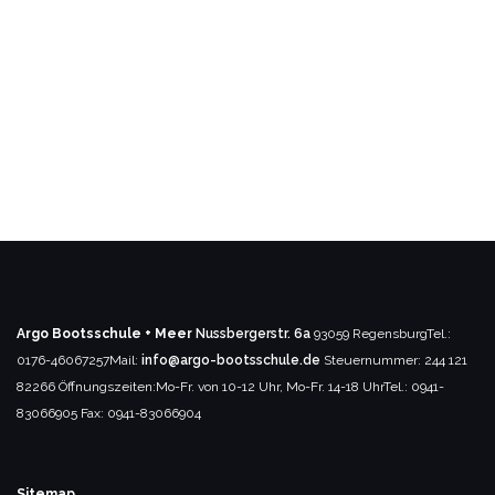
auf.
Die
Optionen
können
auf
der
Produktseite
gewählt
werden
Argo Bootsschule + Meer
Nussbergerstr. 6a
93059 Regensburg
Tel.:
0176-46067257
Mail:
info@argo-bootsschule.de
Steuernummer: 244 121
82266
Öffnungszeiten:
Mo-Fr. von 10-12 Uhr, Mo-Fr. 14-18 Uhr
Tel.: 0941-
83066905
Fax: 0941-83066904
Sitemap