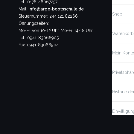
Tel.: 0176-46067257
Mail:
info@argo-bootsschule.de
Shop
Steuernummer: 244 121 82266
Öffnungszeiten:
Mo-Fr. von 10-12 Uhr, Mo-Fr. 14-18 Uhr
Warenkorb
Tel.: 0941-83066905
Fax: 0941-83066904
Mein Kont
Privatsphär
Historie de
Einwilligun