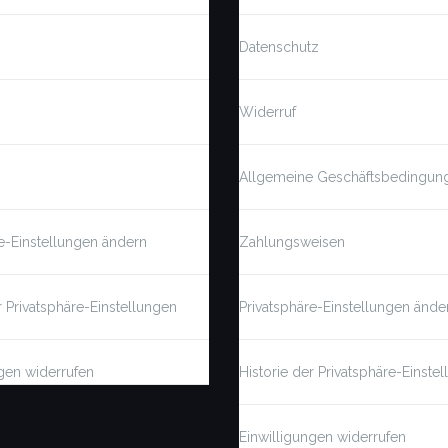
Datenschutz
Widerruf
o
Allgemeine Geschäftsbedingun
e-Einstellungen ändern
Zahlungsweisen
r Privatsphäre-Einstellungen
Privatsphäre-Einstellungen ände
gen widerrufen
Historie der Privatsphäre-Einste
Einwilligungen widerrufen