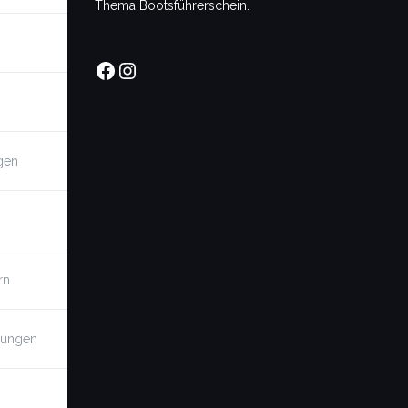
Thema Bootsführerschein.
Facebook
Instagram
gen
rn
llungen