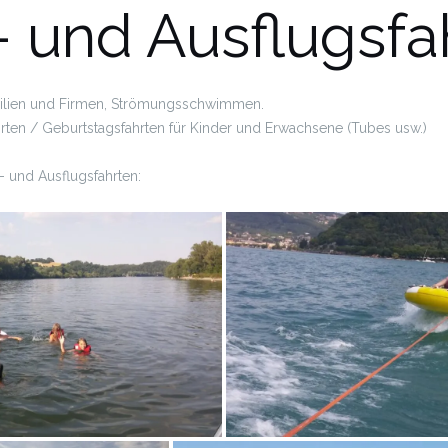
 und Ausflugsfa
amilien und Firmen, Strömungsschwimmen.
hrten / Geburtstagsfahrten für Kinder und Erwachsene (Tubes usw.)
 und Ausflugsfahrten: