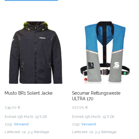
Musto BR1 Solent Jacke
Secumar Rettungsweste
ULTRA 170
239,00
€
207,00
€
Enthält 19% MwSt. 19 % DE
Enthält 19% MwSt. 19 % DE
zzgl.
Versand
zzgl.
Versand
Lieferzeit: ca. 3-4 Werktage
Lieferzeit: ca. 3-4 Werktage