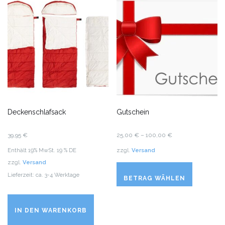
Deckenschlafsack
Gutschein
Preisspanne:
39,95
€
25,00
€
–
100,00
€
25,00 €
Enthält 19% MwSt. 19 % DE
zzgl.
Versand
bis
zzgl.
Versand
100,00 €
Lieferzeit: ca. 3-4 Werktage
BETRAG WÄHLEN
IN DEN WARENKORB