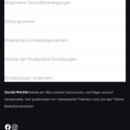
Allgemeine Geschäftsbedingungen
Zahlungsweisen
Privatsphäre-Einstellungen ändern
Historie der Privatsphäre-Einstellungen
Einwilligungen widerrufen
Social Media
Werde ein Teil unserer Community und folge uns auf
Socialmedia, hier publizieren wir interessante Themen rund um das Thema
Bootsführerschein.
Facebook
Instagram