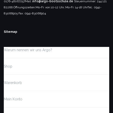
0176-46067257
Mail:
info@argo-bootsschule.de
Steuernummer: 244 121
82266
Öffnungszeiten:
Mo-Fr. von 10-12 Uhr, Mo-Fr. 14-18 Uhr
Tel.: 0941-
83066905
Fax: 0941-83066904
Sitemap
Warum nennen wir uns Argo?
Shop
Warenkorb
Mein Konto